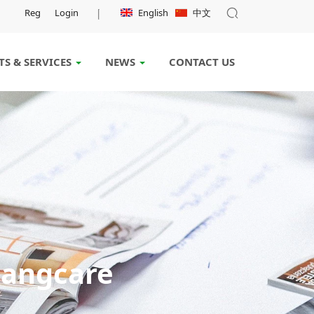
Reg
Login
English
中文
S & SERVICES
NEWS
CONTACT US
Kangcare